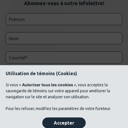
Abonnez-vous à notre infolettre!
Utilisation de témoins (Cookies)
Autoriser tous les cookies
Si vous «
», vous acceptez la
sauvegarde de témoins sur votre appareil pour améliorer la
navigation sur le site et analyser son utilisation.
© 2026 AluQuébec. Tous droits réservés. // Conditions d’utilisation // Liste de crédits
Pour les refuser, modifiez les paramètres de votre fureteur.
photos ©Verbom, ©André Cléroux, ©Alcoa Canada, ©CNRC-NRC, @Produits
métalliques Bussières
Accepter
Politique de confidentialité