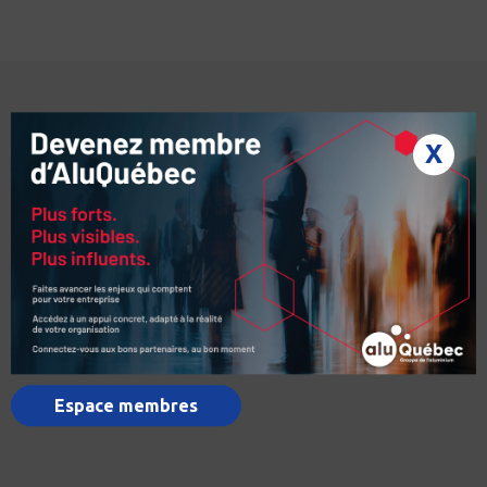
développement de
l'aluminium (CQRDA)
Centre technologique en
Marie Francine Poitras
aérospatiale
X
CGI - Conseillers en gestion
Nathalie Boisvert
et informatique
Chambre de commerce et
Sandra Rossignol
d'industrie de Saguenay-Le
Fjord (CCISF)
CIF Métal
Francis Roberge
CIMA+
Patrick Théoret
Clermont Ltée
Nicolas Srepel
Espace membres
Comité sectoriel de main
Aucun
d'œuvre de la métallurgie du