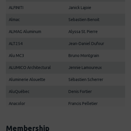
ALFINITI
Janick Lajoie
Almac
Sebastien Benoit
ALMAG Aluminum
Alyssa St. Pierre
ALT254
Jean-Daniel Dufour
Alu MC3
Bruno Montgrain
ALUMICO Architectural
Jennie Lamoureux
Aluminerie Alouette
Sébastien Scherrer
AluQuébec
Denis Fortier
Anacolor
Francis Pelletier
Association de l'aluminium du
Jean Simard
Canada (AAC)
Membership