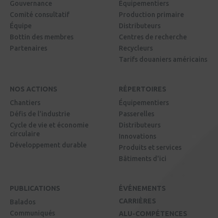
Isothermic Portes et Fenêtres
David Aubert
Gouvernance
Équipementiers
Comité consultatif
Production primaire
Kollectif
Martin Houle
Équipe
Distributeurs
Bottin des membres
Centres de recherche
Laserax
Eric Bourbeau
Partenaires
Recycleurs
Tarifs douaniers américains
Latesys-G2metric
Zoé Coutard
Lefebvre Industri-AL
Johanne Lefebvre
NOS ACTIONS
RÉPERTOIRES
Les industries M.E.S. / STACA
Émilie Doré
Chantiers
Équipementiers
Défis de l'industrie
Passerelles
Les manufacturiers Volton
Julie Mayer
Cycle de vie et économie
Distributeurs
circulaire
Innovations
Les Moulures Modernes
Nicolas Boutin
Développement durable
Produits et services
Bâtiments d'ici
Les Quais du phare
Alex Poulin
Magna Aluminium Profilé
Nolan Mills
PUBLICATIONS
ÉVÉNEMENTS
Maibec
Sarah Dicaire
CARRIÈRES
Balados
Communiqués
ALU-COMPÉTENCES