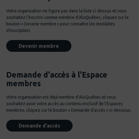
Association de l'enveloppe et
Aucun
des revêtements muraux du
Votre organisation ne figure pas dans la liste ci-dessus et vous
Québec (AERMQ)
souhaitez l’inscrire comme membre d’AluQuébec, cliquez sur le
bouton « Devenir membre » pour connaître les modalités
Avizo
Roxane Forgues
d’inscription.
Bousquet Technologies
Michel-André Lamarche
Devenir membre
Can Art
Cristina Harris
Canam-ponts (division de
Francois Jutras
Demande d'accès à l'Espace
Groupe Canam)
membres
Canmec
Samuel Gobeil-Jobin
Votre organisation est déjà membre d’AluQuébec et vous
Carbone Québec
Jean-Philippe Levasseur
souhaitez avoir votre accès au contenu exclusif de l’Espaces
membres, cliquez sur le bouton « Demande d’accès » ci-dessous.
Centre de métallurgie du
Gheorghe Marin
Québec (CMQ)
Demande d'accès
Centre québécois de
Aucun
recherche et de