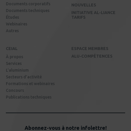
Marubeni
Kota Nakamitsu
Documents corporatifs
NOUVELLES
Documents techniques
INITIATIVE AL-LIANCE
Mercier Industries
Nicolas Gendron
Études
TARIFS
Webinaires
Metaltech-Omega
Patrice Béland
Autres
Métalus
Michel Nolet
CEIAL
ESPACE MEMBRES
Montreal Aluminum Solutions
Nicolas Nassr
(M.A.S.)
ALU-COMPÉTENCES
À propos
Services
Movex Innovation
William Lavoie
L'aluminium
Secteurs d'activité
Multi-Plis
Kevin Fortin
Formations et webinaires
Concours
Nespresso
John Cardella
Publications techniques
North Water
Karl Boustany
Parent & Filles
Francois Parent
PCP Aluminium
Abonnez-vous à notre infolettre!
Annie Maltais