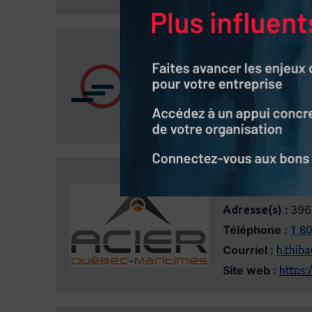
Acier Picard
300
Adresse(s) :
Téléphone :
1 88
Site web :
https:
Acier Québec
396
Adresse(s) :
Téléphone :
1 8
Courriel :
h.thib
Site web :
https