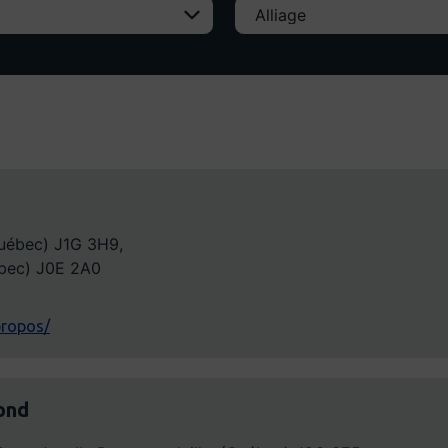
Québec) J1G 3H9
ébec) J0E 2A0
propos/
ond