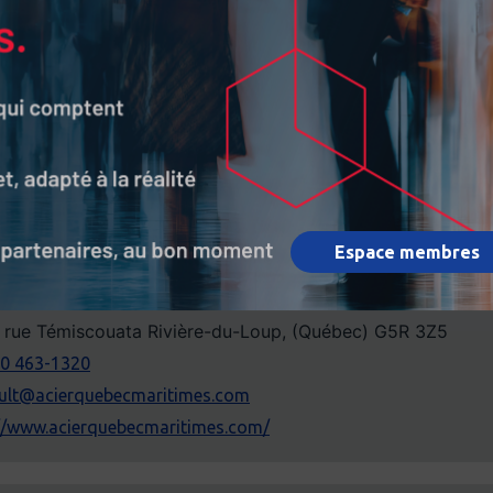
0 rue de l’Etchemin Lévis, (Québec) G6W 7X6
8 834-0646 / 1 800 363-9407
//www.groupepicard.ca
Espace membres
-Maritimes
 rue Témiscouata Rivière-du-Loup, (Québec) G5R 3Z5
00 463-1320
ault@acierquebecmaritimes.com
://www.acierquebecmaritimes.com/