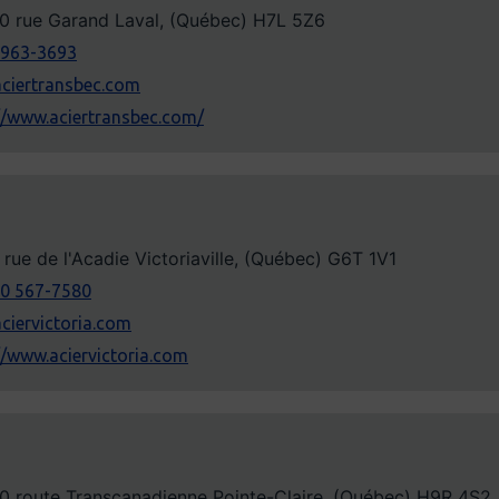
0 rue Garand Laval, (Québec) H7L 5Z6
 963-3693
ciertransbec.com
//www.aciertransbec.com/
rue de l'Acadie Victoriaville, (Québec) G6T 1V1
00 567-7580
ciervictoria.com
//www.aciervictoria.com
0 route Transcanadienne Pointe-Claire, (Québec) H9R 4S2