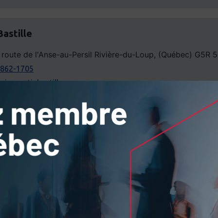
Bastille
 route de l'Anse-au-Persil Rivière-du-Loup, (Québec) G5R 
 862-1705
ciermartinbastille.com
//www.aciermartinbastille.com/
te
rue J-F Kennedy Saint-Jérôme, (Québec) J7Y 4B6
re Valleyfield, (Québec) J6T 5L1
 432-2344 / 450 377-4248
cierouellette.com
//www.acierouellette.com/