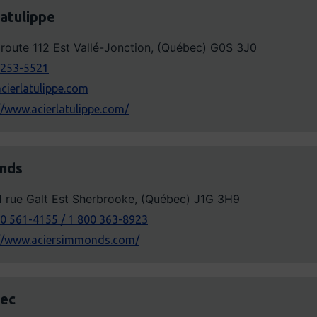
atulippe
 route 112 Est Vallé-Jonction, (Québec) G0S 3J0
 253-5521
cierlatulippe.com
//www.acierlatulippe.com/
nds
1 rue Galt Est Sherbrooke, (Québec) J1G 3H9
0 561-4155 / 1 800 363-8923
://www.aciersimmonds.com/
bec