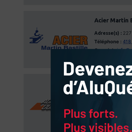
Acier Martin 
227
Adresse(s) :
Téléphone :
418
Courriel :
info@a
Site web :
https:
Acier Ouellet
22 
Adresse(s) :
935 boul. du Hav
Téléphone :
450
Courriel :
info@a
Site web :
https: