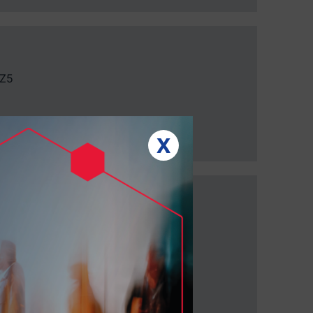
5Z5
X