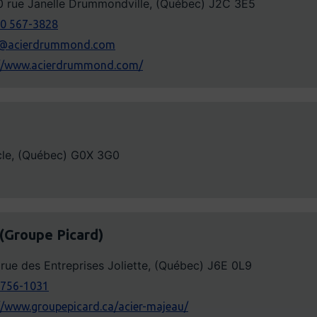
0 rue Janelle Drummondville, (Québec) J2C 3E5
00 567-3828
s@acierdrummond.com
://www.acierdrummond.com/
cle, (Québec) G0X 3G0
(Groupe Picard)
rue des Entreprises Joliette, (Québec) J6E 0L9
 756-1031
//www.groupepicard.ca/acier-majeau/