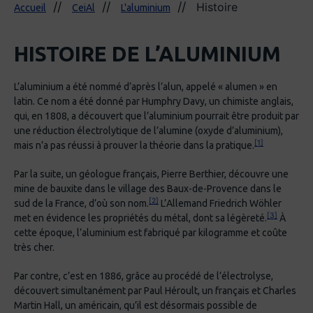
Histoire
Accueil
CeiAl
L'aluminium
HISTOIRE DE L’ALUMINIUM
L’aluminium a été nommé d’après l’alun, appelé « alumen » en
latin. Ce nom a été donné par Humphry Davy, un chimiste anglais,
qui, en 1808, a découvert que l’aluminium pourrait être produit par
une réduction électrolytique de l’alumine (oxyde d’aluminium),
[1]
mais n’a pas réussi à prouver la théorie dans la pratique.
Par la suite, un géologue français, Pierre Berthier, découvre une
mine de bauxite dans le village des Baux-de-Provence dans le
[2]
sud de la France, d’où son nom.
L’Allemand Friedrich Wöhler
[3]
met en évidence les propriétés du métal, dont sa légèreté.
À
cette époque, l’aluminium est fabriqué par kilogramme et coûte
très cher.
Par contre, c’est en 1886, grâce au procédé de l’électrolyse,
découvert simultanément par Paul Héroult, un français et Charles
Martin Hall, un américain, qu’il est désormais possible de