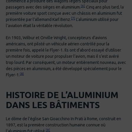
commencé à produire des wagons légers spéciaux pour
[6]
passagers avec des sièges en aluminium.
Cinq ans plus tard, la
première voiture sport conçue avec un châssis en aluminium fut
[7]
présentée par l’allemand Karl Benz.
L’aluminium utilisé pour
l’aviation était la véritable révolution.
En 1903, Wilbur et Orville Wright, concepteurs d’avions
américains, ont piloté un véhicule aérien contrôlé pour la
première fois, appelé le Flyer-1. Ils ont d’abord essayé d’utiliser
un moteur de voiture pour propulser l’avion, mais il s’est avéré
trop lourd. Par conséquent, un moteur entièrement nouveau, avec
des pièces en aluminium, a été développé spécialement pour le
[8]
Flyer-1.
HISTOIRE DE L’ALUMINIUM
DANS LES BÂTIMENTS
Le dôme de l’église San Gioacchino In Prati à Rome, construit en
1897, est la première construction humaine connue où
[9]
l’aluminium fut utilisé.