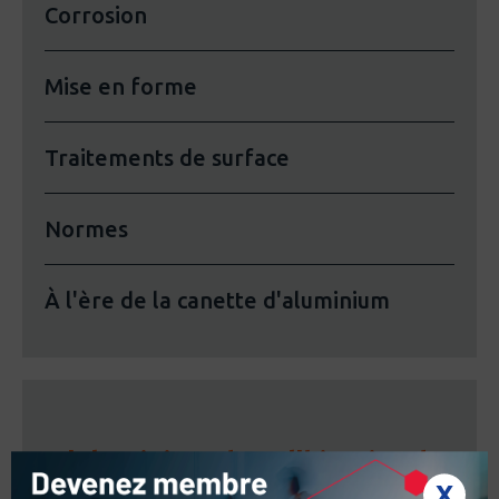
Corrosion
Mise en forme
Traitements de surface
Normes
À l'ère de la canette d'aluminium
L'aluminium dans l'histoire de
l'art
X