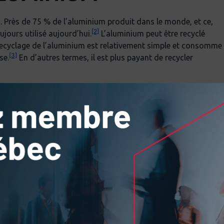
s. Près de 75 % de l’aluminium produit dans le monde, et ce,
[2]
ujours utilisé aujourd’hui.
L’aluminium peut être recyclé
 recyclage de l’aluminium est relativement simple et consomme
[3]
se.
En d’autres termes, il est plus payant de recycler
e
les suivantes :