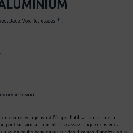
L’ALUMINIUM
[1]
 recyclage. Voici les étapes
:
n
deuxième fusion
premier recyclage avant l’étape d’utilisation lors de la
tion peut se faire sur une période assez longue (plusieurs
’un avion peut s’échelonner sur des dizaines d’années, voire