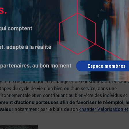
s perdre ses propriétés ou sa valeur.
Cependant, la valeur
inium est combiné avec d’autres matériaux dans la production
lastiques, ferreuses, les peintures, etc. Évidemment, la plus
ient des producteurs, dont la composition des alliages est
. Les autres déchets proviennent de produits finis utilisés et
AIRE
Espace membres
 système de production, d’échange et de consommation visant 
étapes du cycle de vie d’un bien ou d’un service, dans une
nvironnementale et en contribuant au bien-être des individus et
ment d’actions porteuses afin de favoriser le réemploi, l
 valeur
notamment par le biais de son
chantier Valorisation et