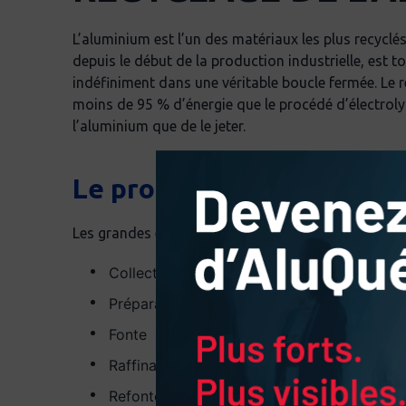
L’aluminium est l’un des matériaux les plus recyclé
depuis le début de la production industrielle, est to
indéfiniment dans une véritable boucle fermée. Le
moins de 95 % d’énergie que le procédé d’électroly
l’aluminium que de le jeter.
Le processus de recyclag
Les grandes étapes du processus de recyclage sont 
Collecte
Préparation des déchets
Fonte
Raffinage
Refonte