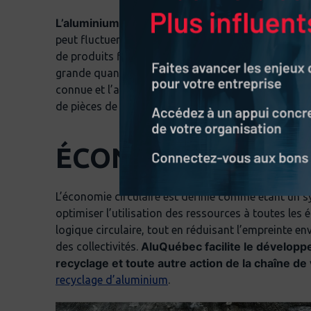
L’aluminium peut être recyclé indéfiniment san
peut fluctuer sur le marché. Généralement, l’alum
de produits finis. Il faut séparer les composantes p
grande quantité de résidus d’aluminium neufs prov
connue et l’aluminium n’est généralement pas pollué
de pièces de construction.
ÉCONOMIE CIRCUL
L’économie circulaire est définie comme étant un
optimiser l’utilisation des ressources à toutes les 
logique circulaire, tout en réduisant l’empreinte e
AluQuébec facilite le développe
des collectivités.
recyclage et toute autre action de la chaîne de
recyclage d’aluminium
.