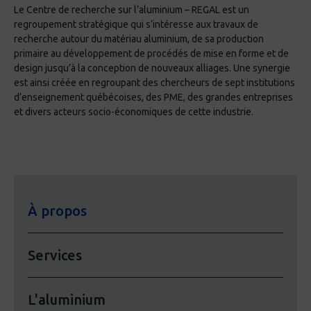
Domaines d’activité
Le Centre de recherche sur l’aluminium – REGAL est un
regroupement stratégique qui s’intéresse aux travaux de
Aluminium primaire
recherche autour du matériau aluminium, de sa production
Transformation de l’aluminium
primaire au développement de procédés de mise en forme et de
design jusqu’à la conception de nouveaux alliages. Une synergie
Infrastructures et ouvrages d’art
est ainsi créée en regroupant des chercheurs de sept institutions
d’enseignement québécoises, des PME, des grandes entreprises
Certifications et formations
et divers acteurs socio-économiques de cette industrie.
Fellow de la Société canadienne de génie
civil
Chaire de recherche industrielle –
Modélisation avancée des cuves
À propos
d’électrolyse et efficacité énergétique
Doctorat en génie civil, Université Laval
Services
Professeur invité, Université Laval
Membre de l’ordre des ingénieurs du
L'aluminium
Québec