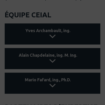
ÉQUIPE CEIAL
Yves Archambault, ing.
Ingénieur sénior
Alain Chapdelaine, ing. M. Ing.
yves.archambault@aluquebec.com
418 717-1055
Expertises
Ingénieur analyste mécanique
Mario Fafard, ing., Ph.D.
alain.chapdelaine@aluquebec.com
Gestion de projet (incluant R-D)
514 466-1992
Procédés de fabrication de l’aluminium
(usinage, tournage, fraisage)
Expertises
Consultant expert