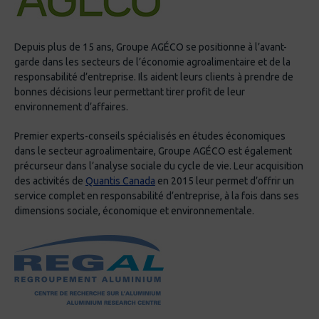
développement de l'aluminium (CQRDA)
Modélisation avancée des cuves
Procédés de mise en forme, conception,
d’électrolyse
prototypage
Depuis plus de 15 ans, Groupe AGÉCO se positionne à l’avant-
Comportement thermo-chimio-mécanique
garde dans les secteurs de l’économie agroalimentaire et de la
Domaines d’activité
responsabilité d’entreprise. Ils aident leurs clients à prendre de
d’anodes et de cathodes
bonnes décisions leur permettant tirer profit de leur
Cuve Hall-Héroult
Aluminium primaire (centres de coulée)
environnement d’affaires.
Modélisation des structures par éléments
Transformation de l’aluminium
Premier experts-conseils spécialisés en études économiques
finis
dans le secteur agroalimentaire, Groupe AGÉCO est également
Industrie du transport
précurseur dans l’analyse sociale du cycle de vie. Leur acquisition
Fluage/relaxation
des activités de
Quantis Canada
en 2015 leur permet d’offrir un
Certifications et formations
Matériaux carbonés
service complet en responsabilité d’entreprise, à la fois dans ses
dimensions sociale, économique et environnementale.
Modélisation multiphysique
Maîtrise en génie mécanique, École
polytechnique de Montréal, Québec, Canada
XFEM
Membre de l’ordre des ingénieurs du
Thermodynamique des processus
Québec
irréversibles appliqués au milieu poreux