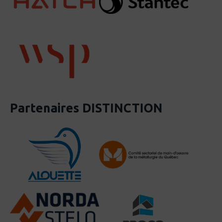
Dimanche 13 septembre
8 h 00 : Accueil des jurys et des partenaires
8 h 30 à 12 h 00 : Présentation devant jury
12 h 00 à 14 h 00 : Lunch et délibération
14 h 00 : Annonce des gagnants
Partenaires DISTINCTION