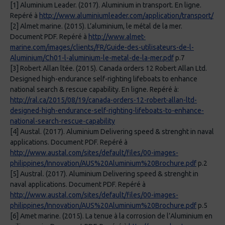
[1] Aluminium Leader. (2017). Aluminium in transport. En ligne.
Repéré à
http://www.aluminiumleader.com/application/transport/
[2] Almet marine. (2015). L’aluminium, le métal de la mer.
Document PDF. Repéré à
http://www.almet-
marine.com/images/clients/FR/Guide-des-utilisateurs-de-l-
Aluminium/Ch01-l-aluminium-le-metal-de-la-mer.pdf
p.7
[3] Robert Allan ltée. (2015). Canada orders 12 Robert Allan Ltd.
Designed high-endurance self-righting lifeboats to enhance
national search & rescue capability. En ligne. Repéré à:
http://ral.ca/2015/08/19/canada-orders-12-robert-allan-ltd-
designed-high-endurance-self-righting-lifeboats-to-enhance-
national-search-rescue-capability
[4] Austal. (2017). Aluminium Delivering speed & strenght in naval
applications. Document PDF. Repéré à
http://www.austal.com/sites/default/files/00-images-
philippines/Innovation/AUS%20Aluminium%20Brochure.pdf
p.2
[5] Austral. (2017). Aluminium Delivering speed & strenght in
naval applications. Document PDF. Repéré à
http://www.austal.com/sites/default/files/00-images-
philippines/Innovation/AUS%20Aluminium%20Brochure.pdf
p.5
[6] Amet marine. (2015). La tenue à la corrosion de l’Aluminium en