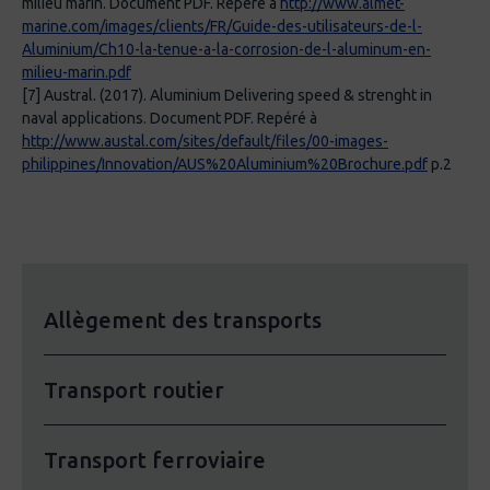
milieu marin. Document PDF. Repéré à
http://www.almet-
marine.com/images/clients/FR/Guide-des-utilisateurs-de-l-
Aluminium/Ch10-la-tenue-a-la-corrosion-de-l-aluminum-en-
milieu-marin.pdf
[7] Austral. (2017). Aluminium Delivering speed & strenght in
naval applications. Document PDF. Repéré à
http://www.austal.com/sites/default/files/00-images-
philippines/Innovation/AUS%20Aluminium%20Brochure.pdf
p.2
Allègement des transports
Transport routier
Transport ferroviaire